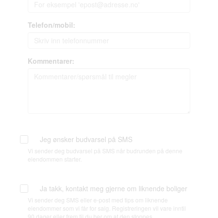
Telefon/mobil:
Kommentarer:
Jeg ønsker budvarsel på SMS
Vi sender deg budvarsel på SMS når budrunden på denne
eiendommen starter.
Ja takk, kontakt meg gjerne om liknende boliger
Vi sender deg SMS eller e-post med tips om liknende
eiendommer som vi får for salg. Registreringen vil vare inntil
90 dager eller frem til du ber om at den stoppes.