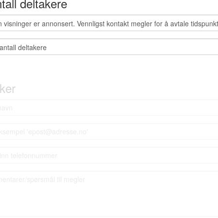
tall deltakere
ker