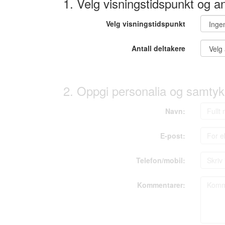
1. Velg visningstidspunkt og an
Velg visningstidspunkt
Antall deltakere
2. Oppgi personalia og samtyk
Navn:
E-post:
Telefon/mobil:
Kommentarer: