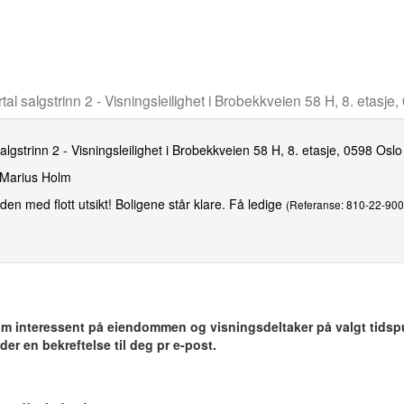
tal salgstrinn 2 - Visningsleilighet i Brobekkveien 58 H, 8. etasje
algstrinn 2 - Visningsleilighet i Brobekkveien 58 H, 8. etasje, 0598 Oslo
Marius Holm
iden med flott utsikt! Boligene står klare. Få ledige
(Referanse: 810-22-900
 som interessent på eiendommen og visningsdeltaker på valgt tidsp
er en bekreftelse til deg pr e-post.