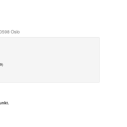
, 0598 Oslo
9)
unkt.