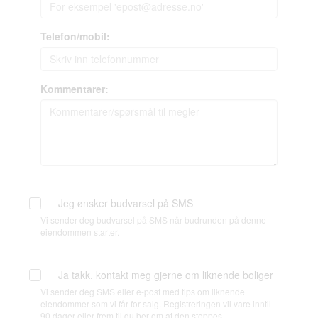
Telefon/mobil:
Kommentarer:
Jeg ønsker budvarsel på SMS
Vi sender deg budvarsel på SMS når budrunden på denne
eiendommen starter.
Ja takk, kontakt meg gjerne om liknende boliger
Vi sender deg SMS eller e-post med tips om liknende
eiendommer som vi får for salg. Registreringen vil vare inntil
90 dager eller frem til du ber om at den stoppes.