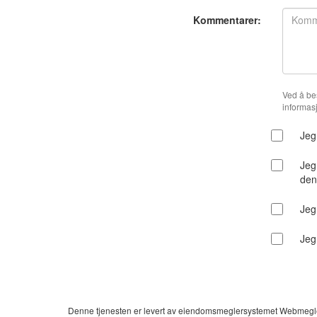
Kommentarer:
Ved å be
informas
Jeg
Jeg
den
Jeg
Jeg
Denne tjenesten er levert av eiendomsmeglersystemet Webmegler.