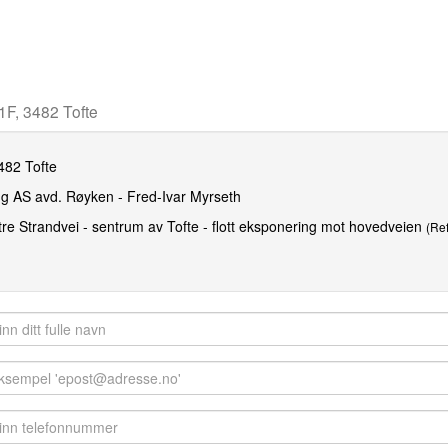
1F, 3482 Tofte
482 Tofte
 AS avd. Røyken - Fred-Ivar Myrseth
estre Strandvei - sentrum av Tofte - flott eksponering mot hovedveien
(Re