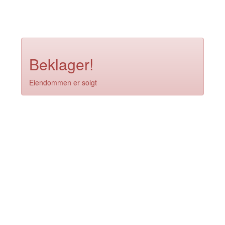
Beklager!
Eiendommen er solgt