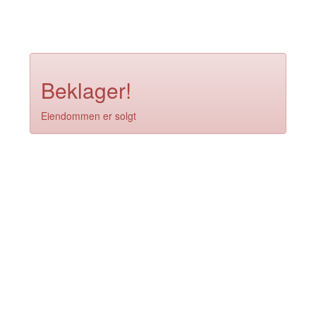
Beklager!
Eiendommen er solgt