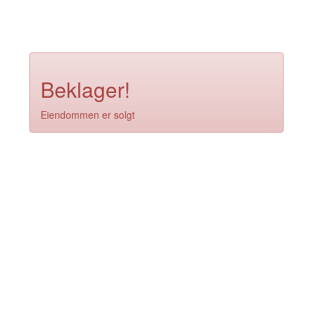
Beklager!
Eiendommen er solgt