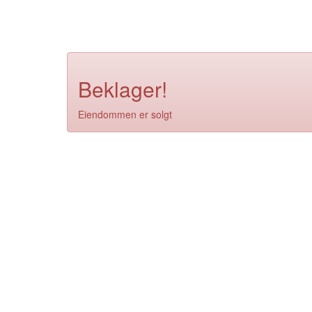
Beklager!
Eiendommen er solgt