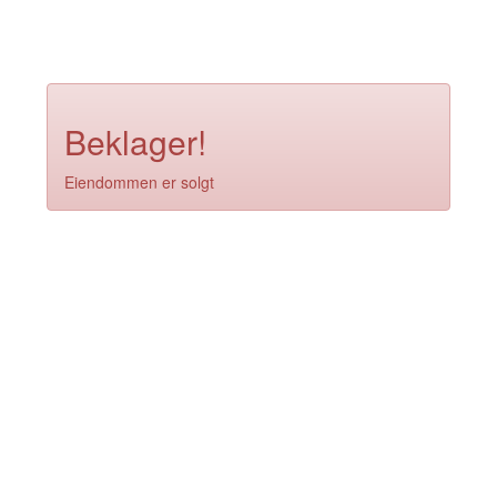
Beklager!
Eiendommen er solgt